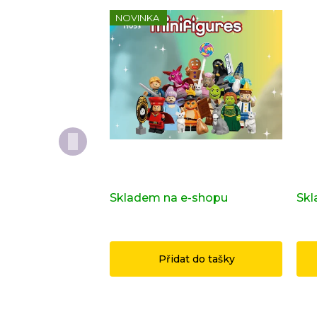
NOVINKA
Kompletní série - Shrek 71053
Dop
ori
Skladem na e-shopu
(>2 ks)
Skl
1 149 Kč
14
Přidat do tašky