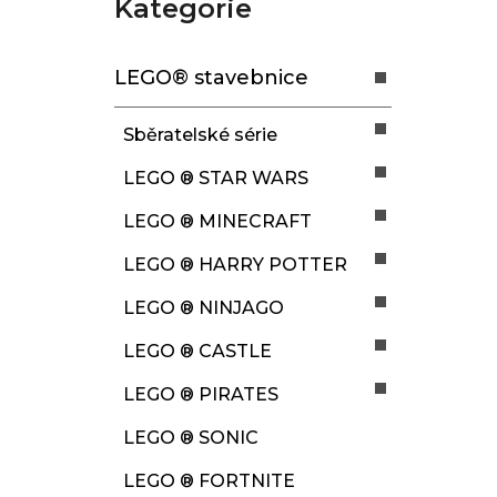
Kategorie
Přeskočit
s
kategorie
t
LEGO® stavebnice
r
a
Sběratelské série
n
n
LEGO ® STAR WARS
í
LEGO ® MINECRAFT
p
a
LEGO ® HARRY POTTER
n
LEGO ® NINJAGO
e
LEGO ® CASTLE
l
LEGO ® PIRATES
LEGO ® SONIC
LEGO ® FORTNITE