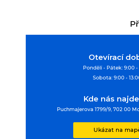
Př
Otevírací do
Pondělí - Pátek: 9:00 -
Sobota: 9:00 - 13:
Kde nás najde
Puchmajerova 1799/9, 702 00 M
Ukázat na map