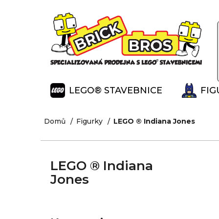
K
Přejít
na
o
Zpět
Zpět
obsah
š
do
do
í
obchodu
obchodu
k
LEGO® STAVEBNICE
FIG
Domů
Figurky
LEGO ® Indiana Jones
LEGO ® Indiana
Jones
P
o