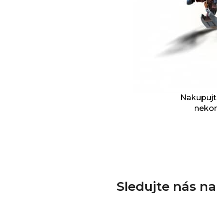
Nakupujte
nekon
Sledujte nás n