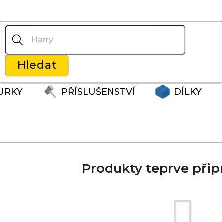
Co potřebujete najít?
Hledat
Doporučujeme
URKY
PŘÍSLUŠENSTVÍ
DÍLKY
Produkty teprve přip