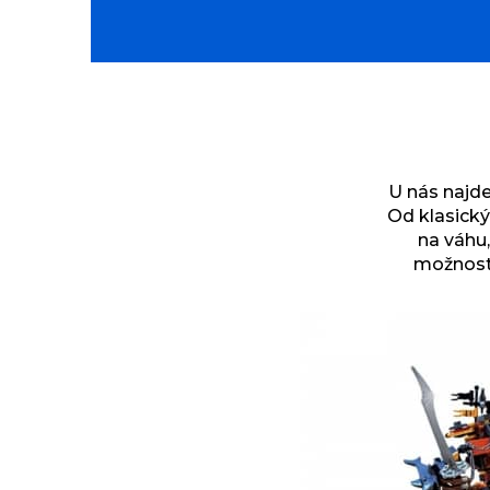
U nás najde
Od klasický
na váhu,
možnost 