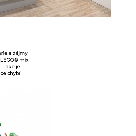
ie a zájmy.
é LEGO® mix
. Také je
ce chybí.