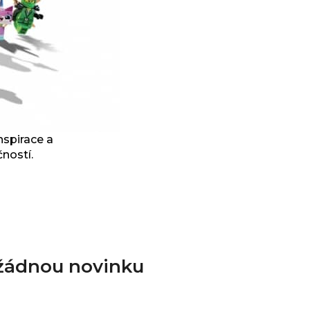
nspirace a
ností.
 žádnou novinku