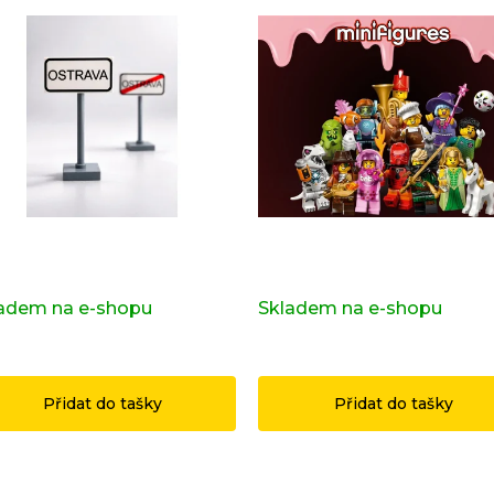
ravní značka OSTRAVA z
Kompletní série - 29. série
ginálních LEGO® dílků
71052
adem na e-shopu
(>2 ks)
Skladem na e-shopu
(>2 k
9 Kč
1 199 Kč
Přidat do tašky
Přidat do tašky