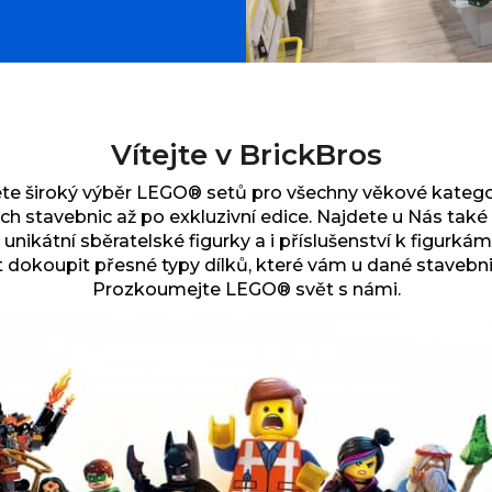
Vítejte v BrickBros
te široký výběr
LEGO® setů pro všechny věkové kategor
ch stavebnic až po exkluzivní edice.
Najdete u Nás tak
 unikátní sběratelské figurky a i příslušenství k figurkám
dokoupit přesné typy dílků, které vám u dané stavebni
Prozkoumejte LEGO® svět s námi.