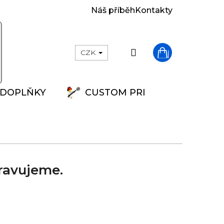
Náš příběh
Kontakty
Přihlášení
CZK
Nákupní
DOPLŇKY
CUSTOM PRINT
košík
ravujeme.