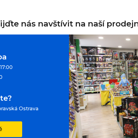
ijďte nás navštívit na naší prodej
ba
 17:00
00
te?
oravská Ostrava
ě