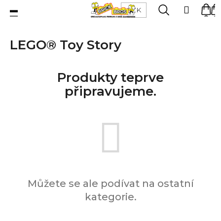
K
Přejít
Menu
Hledat
Ná
Přihlá
CZK
na
o
obsah
Zpět
Zpět
ko
š
LEGO® Toy Story
í
C
k
LEGO®
o
stavebnice
Produkty teprve
p
připravujeme.
o
Figurky
t
ř
e
Příslušenství
b
u
j
Můžete se ale podívat na ostatní
Dílky
e
kategorie.
t
Doplňky