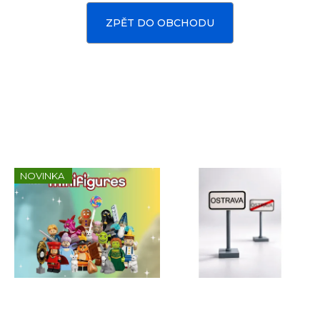
e
n
ZPĚT DO OBCHODU
a
Custom
print
j
í
t
Měna
Sady, které jsme pro vás
(CZK)
?
vybrali
CZK
Přihlášení
NOVINKA
EUR
HLEDAT
D
o
p
Kompletní série - Shrek
Dopravní značka OSTRAVA
o
71053
z originálních LEGO® dílků