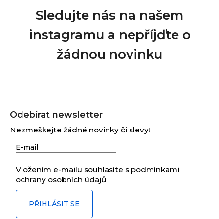
Sledujte nás na našem
instagramu a nepříjďte o
žádnou novinku
Z
á
Odebírat newsletter
p
Nezmeškejte žádné novinky či slevy!
a
E-mail
t
í
Vložením e-mailu souhlasíte s
podmínkami
ochrany osobních údajů
PŘIHLÁSIT SE