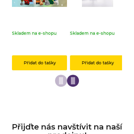
Kompletní série - Shrek
Dopravní značka
Ko
71053
OSTRAVA z originálních
sé
LEGO® dílků
Skladem na e-shopu
Skladem na e-shopu
Sk
(>2 ks)
(>2 ks)
(>
1 149 Kč
149 Kč
1 
Přidat do tašky
Přidat do tašky
Přijďte nás navštívit na naší