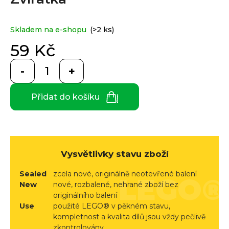
e
je
0,0
n
z
a
Custom
Skladem na e-shopu
(>2 ks)
5
print
j
hvězdiček.
59 Kč
í
Měrná
t
cena:
Měna
(CZK)
?
Přidat do košíku
CZK
Přihlášení
EUR
HLEDAT
Vysvětlivky stavu zboží
Sealed
zcela nové, originálně neotevřené balení
D
New
nové, rozbalené, nehrané zboží bez
originálního balení
o
Use
použité LEGO® v pěkném stavu,
p
kompletnost a kvalita dílů jsou vždy pečlivě
o
zkontrolovány