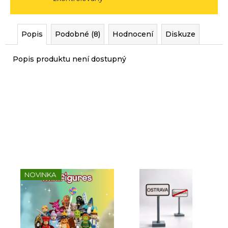
r
u
č
Popis
Podobné (8)
Hodnocení
Diskuze
u
j
Popis produktu není dostupný
e
m
e
Sady, které jsme pro vás
vybrali
NOVINKA