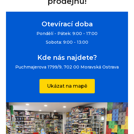
prodejnu!
Otevírací doba
Pondělí - Pátek: 9:00 - 17:00
Sobota: 9:00 - 13:00
Kde nás najdete?
Puchmajerova 1799/9, 702 00 Moravská Ostrava
Ukázat na mapě