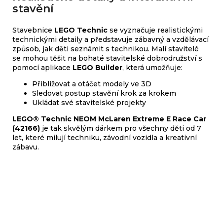
stavění
Stavebnice
LEGO Technic
se vyznačuje realistickými
technickými detaily a představuje zábavný a vzdělávací
způsob, jak děti seznámit s technikou. Malí stavitelé
se mohou těšit na bohaté stavitelské dobrodružství s
pomocí aplikace
LEGO Builder
, která umožňuje:
Přibližovat a otáčet modely ve 3D
Sledovat postup stavění krok za krokem
Ukládat své stavitelské projekty
LEGO® Technic NEOM McLaren Extreme E Race Car
(42166)
je tak skvělým dárkem pro všechny děti od 7
let, které milují techniku, závodní vozidla a kreativní
zábavu.
Sady, které jsme pro vás