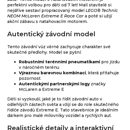
perfektní volbou pro děti od 7 let! Malí stavitelé si
nejdříve sestaví propracovaný model
LEGO® Technic
NEOM McLaren Extreme E Race Car
a poté si užijí
akční zábavu s natahovacím motorem.
Autentický závodní model
Tento závodní vůz věrně zachycuje charakter své
skutečné předlohy. Model se pyšní:
Robustními terénními pneumatikami
pro jízdu
v náročném terénu
Výraznou barevnou kombinací
, která přitahuje
pozornost
Autentickými partnerskými logy
značky
McLaren a Extreme E
Děti si vyzkouší, jaké je to řídit závodní auto v
odlehlých částech světa a vžijí se do role skutečného
řidiče závodů Extreme E. Tato stavebnice je ideálním
dárkem pro malé milovníky vozidel a rychlých aut.
Realistické detaily a interaktivní