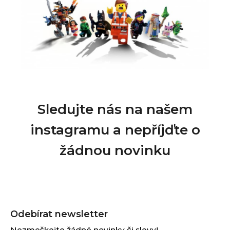
Sledujte nás na našem
instagramu a nepříjďte o
žádnou novinku
Z
á
Odebírat newsletter
p
Nezmeškejte žádné novinky či slevy!