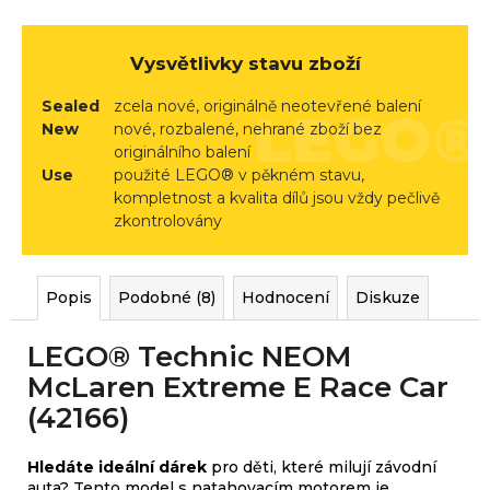
r
u
č
Vysvětlivky stavu zboží
u
Sealed
zcela nové, originálně neotevřené balení
j
New
nové, rozbalené, nehrané zboží bez
e
originálního balení
m
Use
použité LEGO® v pěkném stavu,
e
kompletnost a kvalita dílů jsou vždy pečlivě
zkontrolovány
Popis
Podobné (8)
Hodnocení
Diskuze
LEGO® Technic NEOM
McLaren Extreme E Race Car
(42166)
Hledáte ideální dárek
pro děti, které milují závodní
auta? Tento model s natahovacím motorem je