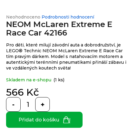
e
n
a
Průměrné
Neohodnoceno
Podrobnosti hodnocení
Custom
print
NEOM McLaren Extreme E
hodnocení
j
produktu
Race Car 42166
í
je
0,0
t
Měna
Pro děti, které milují závodní auta a dobrodružství, je
z
(CZK)
?
LEGO® Technic NEOM McLaren Extreme E Race Car
5
tím pravým dárkem. Model s natahovacím motorem a
hvězdiček.
autentickými terénními pneumatikami přináší zábavu i
CZK
Přihlášení
ve vzdálených koutech světa!
EUR
Skladem na e-shopu
(1 ks)
HLEDAT
566 Kč
Měrná
cena:
D
o
Přidat do košíku
p
o