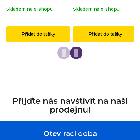
r
Skladem na e-shopu
(>2 ks)
Skladem na e-shopu
(>2 ks)
u
č
1 149 Kč
149 Kč
u
j
Přidat do tašky
Přidat do tašky
e
m
e
Přijďte nás navštívit na naší
prodejnu!
Otevírací doba