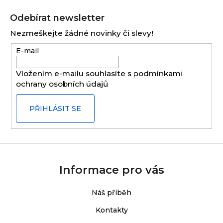
Z
á
Odebírat newsletter
p
Nezmeškejte žádné novinky či slevy!
a
E-mail
t
í
Vložením e-mailu souhlasíte s
podmínkami
ochrany osobních údajů
PŘIHLÁSIT SE
Informace pro vás
Náš příběh
Kontakty