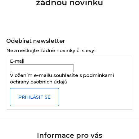
žádnou novinku
Z
á
Odebírat newsletter
p
Nezmeškejte žádné novinky či slevy!
a
E-mail
t
í
Vložením e-mailu souhlasíte s
podmínkami
ochrany osobních údajů
PŘIHLÁSIT SE
Informace pro vás