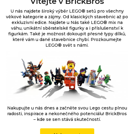
Vítejte v BrickBros
U nás najdete široký výběr
LEGO® setů pro všechny
věkové kategorie a zájmy. Od klasických stavebnic až po
exkluzivní edice.
Najdete u Nás také LEGO® mix na
váhu, unikátní sběratelské figurky a i příslušenství k
figurkám. Také je možnost dokoupit přesné typy dílků,
které vám u dané stavebnice chybí. Prozkoumejte
LEGO® svět s námi.
Nakupujte u nás dnes a začněte svou Lego cestu plnou
radosti, inspirace a nekonečného potenciálu! BrickBros
– kde se sen stává skutečností.