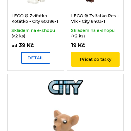
r
p
u
r
LEGO ® Zvířatko
LEGO ® Zvířatko Pes -
č
Koťátko - City 60386-1
Vlk - City 8403-1
o
u
d
j
Skladem na e-shopu
Skladem na e-shopu
(>2 ks)
(>2 ks)
e
u
m
39 Kč
19 Kč
od
k
e
t
DETAIL
Přidat do tašky
ů