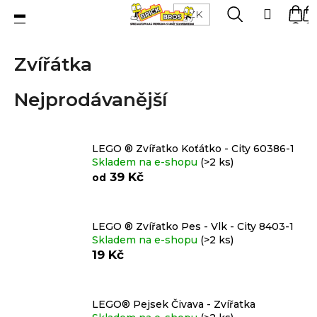
K
Přejít
Menu
Hledat
Ná
Přihlá
CZK
na
o
obsah
Zpět
Zpět
ko
š
Zvířátka
í
C
k
LEGO®
o
Nejprodávanější
stavebnice
p
o
LEGO ® Zvířatko Koťátko - City 60386-1
Figurky
t
Skladem na e-shopu
(>2 ks)
ř
39 Kč
od
e
Příslušenství
b
LEGO ® Zvířatko Pes - Vlk - City 8403-1
u
Skladem na e-shopu
(>2 ks)
j
19 Kč
Dílky
e
t
Doplňky
LEGO® Pejsek Čivava - Zvířatka