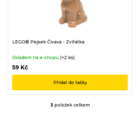
LEGO® Pejsek Čivava - Zvířatka
Skladem na e-shopu
(>2 ks)
59 Kč
Přidat do tašky
3
položek celkem
O
v
l
á
Sady, které jsme pro vás
d