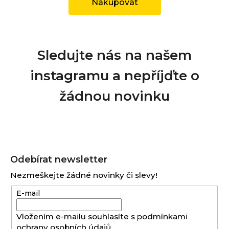
Nakupovat
Sledujte nás na našem
instagramu a nepříjďte o
žádnou novinku
Z
á
Odebírat newsletter
p
Nezmeškejte žádné novinky či slevy!
a
E-mail
t
í
Vložením e-mailu souhlasíte s
podmínkami
ochrany osobních údajů